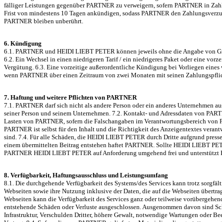
fälliger Leistungen gegenüber PARTNER zu verweigern, sofern PARTNER in Zahl
Frist von mindestens 10 Tagen ankündigen, sodass PARTNER den Zahlungsverzug
PARTNER bleiben unberührt.
6. Kündigung
6.1. PARTNER und HEIDI LIEBT PETER können jeweils ohne die Angabe von Gründen
6.2. Ein Wechsel in einen niedrigeren Tarif / ein niedrigeres Paket oder eine v
Vergütung. 6.3. Eine vorzeitige außerordentliche Kündigung bei Vorliegen ein
wenn PARTNER über einen Zeitraum von zwei Monaten mit seinen Zahlungspflich
7. Haftung und weitere Pflichten von PARTNER
7.1. PARTNER darf sich nicht als andere Person oder ein anderes Unternehmen au
seiner Person und seinem Unternehmen. 7.2. Kontakt- und Adressdaten von PARTNE
Lasten von PARTNER, sofern die Falschangaben im Verantwortungsbereich von P
PARTNER ist selbst für den Inhalt und die Richtigkeit des Anzeigentextes verantwo
sind. 7.4. Für alle Schäden, die HEIDI LIEBT PETER durch Dritte aufgrund press
einem übermittelten Beitrag entstehen haftet PARTNER. Sollte HEIDI LIEBT PET
PARTNER HEIDI LIEBT PETER auf Anforderung umgehend frei und unterstützt HEI
8. Verfügbarkeit, Haftungsausschluss und Leistungsumfang
8.1. Die durchgehende Verfügbarkeit des Systems/des Services kann trotz sorgfä
Webseiten sowie ihre Nutzung inklusive der Daten, die auf die Webseiten übertr
Webseiten kann die Verfügbarkeit des Services ganz oder teilweise vorübergehen
entstehende Schäden oder Verluste ausgeschlossen. Ausgenommen davon sind Schä
Infrastruktur, Verschulden Dritter, höhere Gewalt, notwendige Wartungen oder 