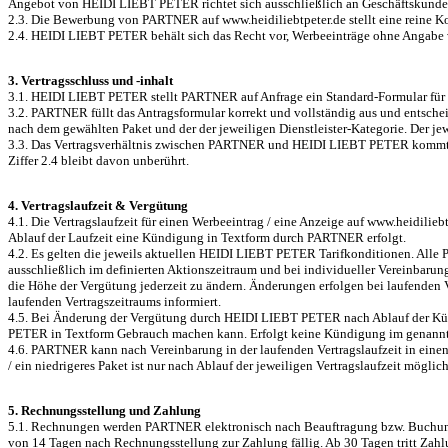
Angebot von HEIDI LIEBT PETER richtet sich ausschließlich an Geschäftskunde
2.3. Die Bewerbung von PARTNER auf www.heidiliebtpeter.de stellt eine reine Kom
2.4. HEIDI LIEBT PETER behält sich das Recht vor, Werbeeinträge ohne Angabe
3. Vertragsschluss und -inhalt
3.1. HEIDI LIEBT PETER stellt PARTNER auf Anfrage ein Standard-Formular für d
3.2. PARTNER füllt das Antragsformular korrekt und vollständig aus und entschei
nach dem gewählten Paket und der der jeweiligen Dienstleister-Kategorie. Der je
3.3. Das Vertragsverhältnis zwischen PARTNER und HEIDI LIEBT PETER kommt 
Ziffer 2.4 bleibt davon unberührt.
4. Vertragslaufzeit & Vergütung
4.1. Die Vertragslaufzeit für einen Werbeeintrag / eine Anzeige auf www.heidilie
Ablauf der Laufzeit eine Kündigung in Textform durch PARTNER erfolgt.
4.2. Es gelten die jeweils aktuellen HEIDI LIEBT PETER Tarifkonditionen. Alle Pr
ausschließlich im definierten Aktionszeitraum und bei individueller Vereinbarung
die Höhe der Vergütung jederzeit zu ändern. Änderungen erfolgen bei laufenden
laufenden Vertragszeitraums informiert.
4.5. Bei Änderung der Vergütung durch HEIDI LIEBT PETER nach Ablauf der Kün
PETER in Textform Gebrauch machen kann. Erfolgt keine Kündigung im genannten
4.6. PARTNER kann nach Vereinbarung in der laufenden Vertragslaufzeit in einen
/ ein niedrigeres Paket ist nur nach Ablauf der jeweiligen Vertragslaufzeit möglich
5. Rechnungsstellung und Zahlung
5.1. Rechnungen werden PARTNER elektronisch nach Beauftragung bzw. Buchung, b
von 14 Tagen nach Rechnungsstellung zur Zahlung fällig. Ab 30 Tagen tritt Zahl