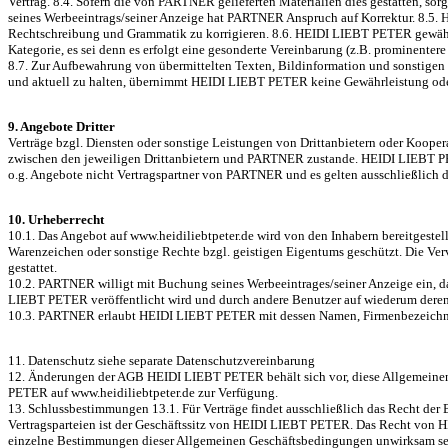
Vertrag. 8.4. Sofern die von PARTNER gelieferten Materialien dies gestatten, so
seines Werbeeintrags/seiner Anzeige hat PARTNER Anspruch auf Korrektur. 8.5.
Rechtschreibung und Grammatik zu korrigieren. 8.6. HEIDI LIEBT PETER gewährl
Kategorie, es sei denn es erfolgt eine gesonderte Vereinbarung (z.B. prominente
8.7. Zur Aufbewahrung von übermittelten Texten, Bildinformation und sonstigen
und aktuell zu halten, übernimmt HEIDI LIEBT PETER keine Gewährleistung oder H
9. Angebote Dritter
Verträge bzgl. Diensten oder sonstige Leistungen von Drittanbietern oder Koo
zwischen den jeweiligen Drittanbietern und PARTNER zustande. HEIDI LIEBT PETER
o.g. Angebote nicht Vertragspartner von PARTNER und es gelten ausschließlich d
10. Urheberrecht
10.1. Das Angebot auf www.heidiliebtpeter.de wird von den Inhabern bereitgestell
Warenzeichen oder sonstige Rechte bzgl. geistigen Eigentums geschützt. Die Ver
gestattet.
10.2. PARTNER willigt mit Buchung seines Werbeeintrages/seiner Anzeige ein, das
LIEBT PETER veröffentlicht wird und durch andere Benutzer auf wiederum deren So
10.3. PARTNER erlaubt HEIDI LIEBT PETER mit dessen Namen, Firmenbezeichnun
11. Datenschutz siehe separate Datenschutzvereinbarung
12. Änderungen der AGB HEIDI LIEBT PETER behält sich vor, diese Allgemeinen 
PETER auf www.heidiliebtpeter.de zur Verfügung.
13. Schlussbestimmungen 13.1. Für Verträge findet ausschließlich das Recht der
Vertragsparteien ist der Geschäftssitz von HEIDI LIEBT PETER. Das Recht von HE
einzelne Bestimmungen dieser Allgemeinen Geschäftsbedingungen unwirksam sein