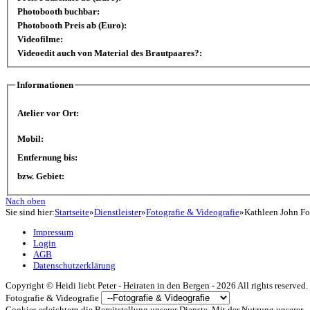
Photobooth buchbar:
Photobooth Preis ab (Euro):
Videofilme:
Videoedit auch von Material des Brautpaares?:
Informationen
Atelier vor Ort:
Mobil:
Entfernung bis:
bzw. Gebiet:
Nach oben
Sie sind hier:
Startseite
»
Dienstleister
»
Fotografie & Videografie
»
Kathleen John Fo
Impressum
Login
AGB
Datenschutzerklärung
Copyright ©
Heidi liebt Peter - Heiraten in den Bergen -
2026 All rights reserved.
Fotografie & Videografie
Cookies erleichtern die Bereitstellung unserer Dienste. Mit der Nutzung unserer