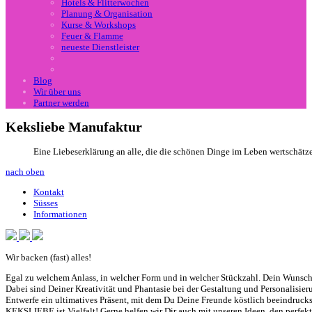
Hotels & Flitterwochen
Planung & Organisation
Kurse & Workshops
Feuer & Flamme
neueste Dienstleister
Blog
Wir über uns
Partner werden
Keksliebe Manufaktur
Eine Liebeserklärung an alle, die die schönen Dinge im Leben wertschät
nach oben
Kontakt
Süsses
Informationen
Wir backen (fast) alles!
Egal zu welchem Anlass, in welcher Form und in welcher Stückzahl. Dein Wunsch 
Dabei sind Deiner Kreativität und Phantasie bei der Gestaltung und Personalisier
Entwerfe ein ultimatives Präsent, mit dem Du Deine Freunde köstlich beeindruck
KEKSLIEBE ist Vielfalt! Gerne helfen wir Dir auch mit unseren Ideen, den perfe