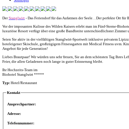
Sonstiges
Der
Stanglwirt
- Das Feriendorf für das Aufatmen der Seele…Der perfekte Ort für I
Vor der imposanten Kulisse des Wilden Kaisers erlebt man im Fünf-Sterne-Biohote
luxuriöse Resort verfügt über eine große Bandbreite unterschiedlichster Zimmer
Seien Sie aktiv in der vielfältigen Stanglwirt-Sportwelt inklusive privatem Lip
hoteleigener Skischule, großzügigem Fitnessgarten mit Medical Fitness uvm. K
Angebot für jede Generation!
Liebes Brautpaar! Wir würden uns sehr freuen, Sie an dem schönsten Tag Ihres Leb
Feier, die allen Geladenen noch lange in guter Erinnerung bleibt.
Ihr Hochzeits-Team im
Biohotel Stanglwirt *****
Typ:
Hotel/Restaurant
Kontakt
Ansprechpartner:
Adresse:
Telefonnummer: