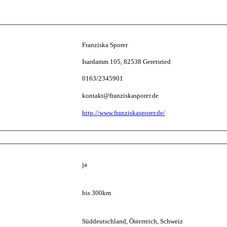
Franziska Sporer
Isardamm 105, 82538 Geretsried
0163/2345901
kontakt@franziskasporer.de
http://www.franziskasporer.de/
ja
bis 300km
Süddeutschland, Österreich, Schweiz