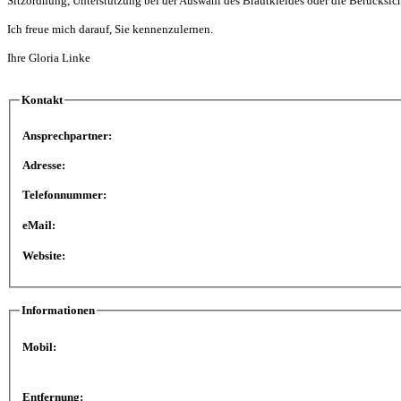
Sitzordnung, Unterstützung bei der Auswahl des Brautkleides oder die Berücksic
Ich freue mich darauf, Sie kennenzulernen.
Ihre Gloria Linke
Kontakt
Ansprechpartner:
Adresse:
Telefonnummer:
eMail:
Website:
Informationen
Mobil:
Entfernung: